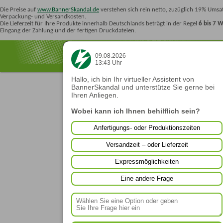
Die Preise auf
www.BannerSkandal.de
verstehen sich rein netto, zuzüglich 19% Umsat
Verpackung- und Versandkosten.
Die Lieferzeit für Ihre Produkte innerhalb Deutschlands beträgt in der Regel
6 bis 7 
Eingang der Zahlung und der fertigen Druckdateien.
09.08.2026
13:43 Uhr
Hallo, ich bin Ihr virtueller Assistent von
BannerSkandal und unterstütze Sie gerne bei
Ihren Anliegen.
Wobei kann ich Ihnen behilflich sein?
Anfertigungs- oder Produktionszeiten
Versandzeit – oder Lieferzeit
Expressmöglichkeiten
Eine andere Frage