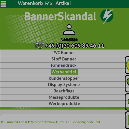
Warenkorb
Artikel
0
Anmelden
+49 (0)30 609 89 46 11
PVC Banner
Stoff Banner
Fahnendruck
Werbemittel
Kundenstopper
Display Systeme
Beachflags
Messeprodukte
Werbeprodukte
BannerSkandal
Werbemittelam
ROLLUPS einseitig bedruckt