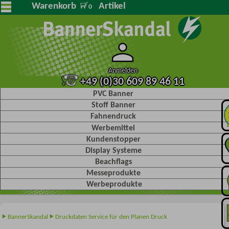
Warenkorb
Artikel
0
Anmelden
+49 (0)30 609 89 46 11
PVC Banner
Stoff Banner
Fahnendruck
Werbemittel
Kundenstopper
Display Systeme
Beachflags
Messeprodukte
Werbeprodukte
BannerSkandal
Druckdaten Service für den Planen Druck