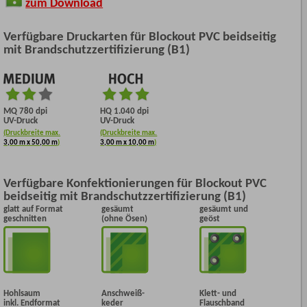
zum Download
Verfügbare Druckarten für Blockout PVC beidseitig
mit Brandschutzzertifizierung (B1)
MQ 780 dpi
HQ 1.040 dpi
UV-Druck
UV-Druck
(Druckbreite max.
(Druckbreite max.
3,00 m x 50,00 m
)
3,00 m x 10,00 m
)
Verfügbare Konfektionierungen für Blockout PVC
beidseitig mit Brandschutzzertifizierung (B1)
glatt auf Format
gesäumt
gesäumt und
geschnitten
(ohne Ösen)
geöst
Hohlsaum
Anschweiß-
Klett- und
inkl. Endformat
keder
Flauschband