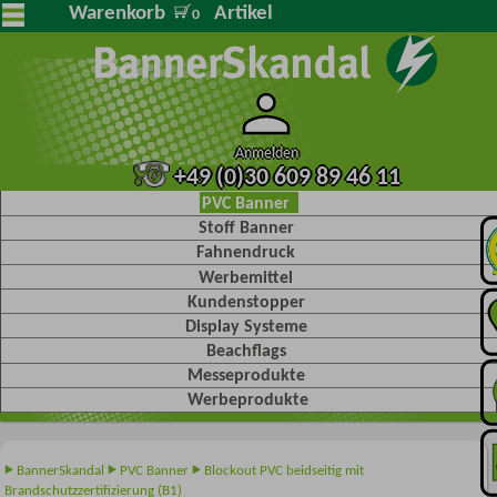
Warenkorb
Artikel
0
Anmelden
+49 (0)30 609 89 46 11
PVC Banner
Stoff Banner
Fahnendruck
Werbemittel
Kundenstopper
Display Systeme
Beachflags
Messeprodukte
Werbeprodukte
BannerSkandal
PVC Banner
Blockout PVC beidseitig mit
Brandschutzzertifizierung (B1)