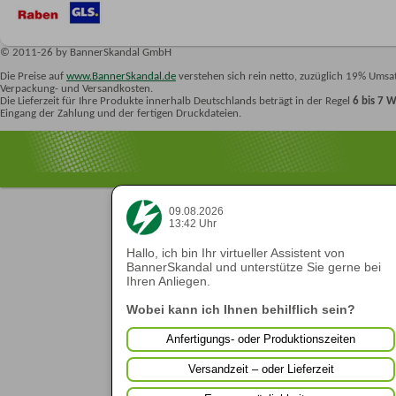
© 2011-26 by BannerSkandal GmbH
Die Preise auf
www.BannerSkandal.de
verstehen sich rein netto, zuzüglich 19% Umsat
Verpackung- und Versandkosten.
Die Lieferzeit für Ihre Produkte innerhalb Deutschlands beträgt in der Regel
6 bis 7 
Eingang der Zahlung und der fertigen Druckdateien.
09.08.2026
13:42 Uhr
Hallo, ich bin Ihr virtueller Assistent von
BannerSkandal und unterstütze Sie gerne bei
Ihren Anliegen.
Wobei kann ich Ihnen behilflich sein?
Anfertigungs- oder Produktionszeiten
Versandzeit – oder Lieferzeit