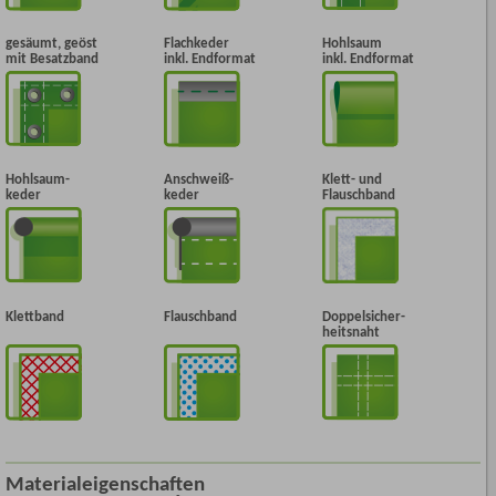
gesäumt, geöst
Flachkeder
Hohlsaum
mit Besatzband
inkl. Endformat
inkl. Endformat
Hohlsaum-
Anschweiß-
Klett- und
keder
keder
Flauschband
Klettband
Flauschband
Doppelsicher-
heitsnaht
Materialeigenschaften