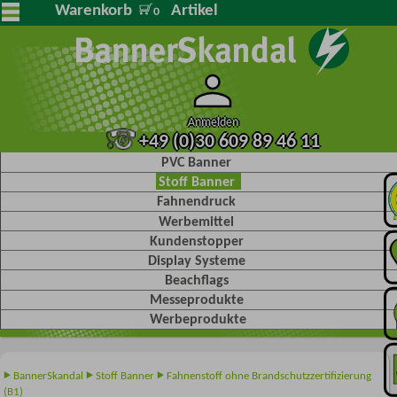
Warenkorb
Artikel
0
Anmelden
+49 (0)30 609 89 46 11
PVC Banner
Stoff Banner
Fahnendruck
Werbemittel
Kundenstopper
Display Systeme
Beachflags
Messeprodukte
Werbeprodukte
BannerSkandal
Stoff Banner
Fahnenstoff ohne Brandschutzzertifizierung
(B1)