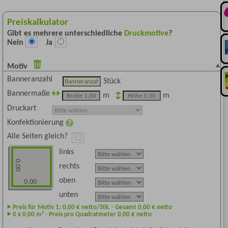
Preiskalkulator
Gibt es mehrere unterschiedliche
Druckmotive
?
Nein
Ja
Motiv
Banneranzahl
Stück
Bannermaße
m
m
Druckart
Konfektionierung
Alle Seiten gleich?
links
0,00
rechts
oben
0,00
unten
Preis für Motiv 1:
0,00
€ netto/Stk. - Gesamt
0,00
€ netto
0
x
0,00
m² - Preis pro Quadratmeter
0,00
€ netto