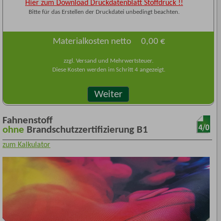
Hier zum Download Druckdatenblatt Stoffdruck !!
Bitte für das Erstellen der Druckdatei unbedingt beachten.
Materialkosten netto
0,00 €
zzgl. Versand und Mehrwertsteuer.
Diese Kosten werden im Schritt 4 angezeigt.
Weiter
Fahnenstoff
ohne
Brandschutzzertifizierung B1
zum Kalkulator