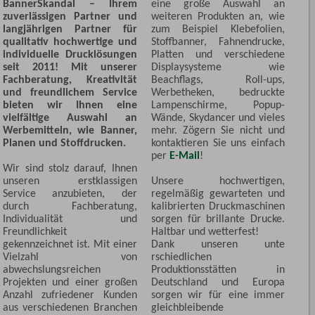
BannerSkandal – Ihrem
eine große Auswahl an
zuverlässigen Partner und
weiteren Produkten an, wie
langjährigen Partner für
zum Beispiel Klebefolien,
qualitativ hochwertige und
Stoffbanner, Fahnendrucke,
individuelle Drucklösungen
Platten und verschiedene
seit 2011! Mit unserer
Displaysysteme wie
Fachberatung, Kreativität
Beachflags, Roll-ups,
und freundlichem Service
Werbetheken, bedruckte
bieten wir Ihnen eine
Lampenschirme, Popup-
vielfältige Auswahl an
Wände, Skydancer und vieles
Werbemitteln, wie Banner,
mehr. Zögern Sie nicht und
Planen und Stoffdrucken.
kontaktieren Sie uns einfach
per
E-Mail
!
Wir sind stolz darauf, Ihnen
unseren erstklassigen
Unsere hochwertigen,
Service anzubieten, der
regelmäßig gewarteten und
durch Fachberatung,
kalibrierten Druckmaschinen
Individualität und
sorgen für brillante Drucke.
Freundlichkeit
Haltbar und wetterfest!
gekennzeichnet ist. Mit einer
Dank unseren unte
Vielzahl von
rschiedlichen
abwechslungsreichen
Produktionsstätten in
Projekten und einer großen
Deutschland und Europa
Anzahl zufriedener Kunden
sorgen wir für eine immer
aus verschiedenen Branchen
gleichbleibende