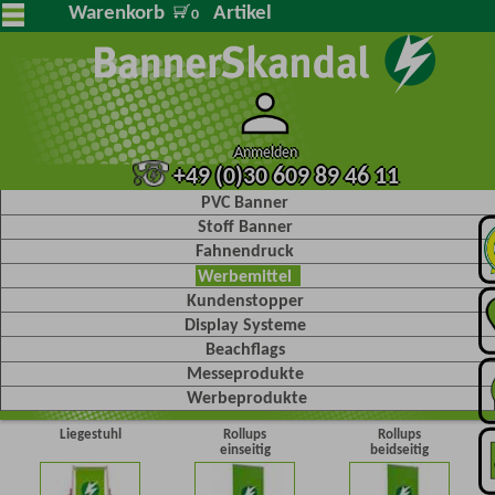
Warenkorb
Artikel
0
Anmelden
+49 (0)30 609 89 46 11
PVC Banner
Stoff Banner
Fahnendruck
Werbemittel
Kundenstopper
Display Systeme
Beachflags
Messeprodukte
Werbeprodukte
Liegestuhl
Rollups
Rollups
einseitig
beidseitig