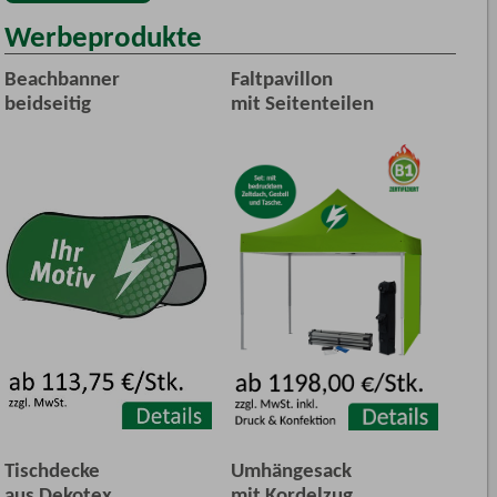
Werbeprodukte
Beachbanner
Faltpavillon
beidseitig
mit Seitenteilen
Tischdecke
Umhängesack
aus Dekotex
mit Kordelzug