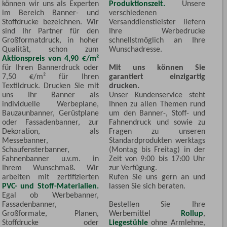
können wir uns als Experten
Produktionszeit.
Unsere
im Bereich Banner- und
verschiedenen
Stoffdrucke bezeichnen. Wir
Versanddienstleister liefern
sind Ihr Partner für den
Ihre Werbedrucke
Großformatdruck, in hoher
schnellstmöglich an Ihre
Qualität, schon zum
Wunschadresse.
Aktionspreis von 4,90 €/m²
für Ihren Bannerdruck oder
Mit uns können Sie
7,50 €/m² für Ihren
garantiert einzigartig
Textildruck. Drucken Sie mit
drucken.
uns Ihr Banner als
Unser Kundenservice steht
individuelle Werbeplane,
Ihnen zu allen Themen rund
Bauzaunbanner, Gerüstplane
um den Banner-, Stoff- und
oder Fassadenbanner, zur
Fahnendruck und sowie zu
Dekoration, als
Fragen zu unseren
Messebanner,
Standardprodukten werktags
Schaufensterbanner,
(Montag bis Freitag) in der
Fahnenbanner u.v.m. in
Zeit von 9:00 bis 17:00 Uhr
Ihrem Wunschmaß. Wir
zur Verfügung.
arbeiten mit zertifizierten
Rufen Sie uns gern an und
PVC- und Stoff-Materialien.
lassen Sie sich beraten.
Egal ob Werbebanner,
Fassadenbanner,
Bestellen Sie Ihre
Großformate, Planen,
Werbemittel
Rollup
,
Stoffdrucke oder
Liegestühle
ohne Armlehne,