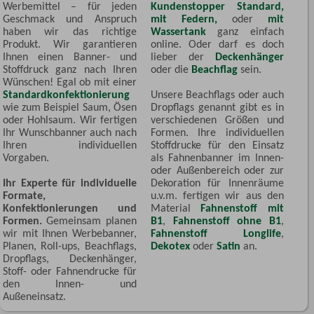
Werbemittel – für jeden
Kundenstopper Standard,
Geschmack und Anspruch
mit Federn,
oder
mit
haben wir das richtige
Wassertank
ganz einfach
Produkt. Wir garantieren
online. Oder darf es doch
Ihnen einen Banner- und
lieber der
Deckenhänger
Stoffdruck ganz nach Ihren
oder die
Beachflag
sein.
Wünschen! Egal ob mit einer
Standardkonfektionierung
Unsere Beachflags oder auch
wie zum Beispiel Saum, Ösen
Dropflags genannt gibt es in
oder Hohlsaum. Wir fertigen
verschiedenen Größen und
Ihr Wunschbanner auch nach
Formen. Ihre individuellen
Ihren individuellen
Stoffdrucke für den Einsatz
Vorgaben.
als Fahnenbanner im Innen-
oder Außenbereich oder zur
Ihr Experte für individuelle
Dekoration für Innenräume
Formate,
u.v.m. fertigen wir aus den
Konfektionierungen und
Material
Fahnenstoff mit
Formen.
Gemeinsam planen
B1
,
Fahnenstoff ohne B1
,
wir mit Ihnen Werbebanner,
Fahnenstoff Longlife
,
Planen, Roll-ups, Beachflags,
Dekotex
oder
Satin
an.
Dropflags, Deckenhänger,
Stoff- oder Fahnendrucke für
den Innen- und
Außeneinsatz.